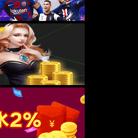
究
首页
>
新闻中心
>
产业观察
返回列表