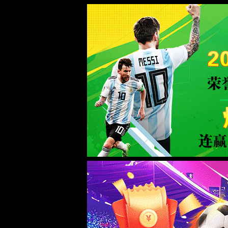
pp电子游戏平台
pp电子游戏平台 (002171)