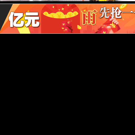
021 年需求量达到 2.25、1.75、0.70 万吨，分别对应细分领域全球总需求的
中国碳碳复材需求量增加 4000 吨，增幅高达 133%，逐渐成为国内优势领域。
电叶片与体育休闲总和。
航空航天用碳纤维丝
束小、质量要求最高，2021 